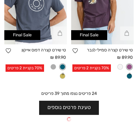
קנייה
קנייה
Final Sale
Final Sale
מהירה
מהירה
הוספה
הו
טי שירט קצרה סמיילי לגבר
טי שירט קצרה דפוס אייקון
למועדפים
למו
מחיר
מחיר
89.90 ₪
89.90 ₪
אחרי
אחרי
70% בקניית 2 פריטים
70% בקניית 2 פריטים
הנחה
הנחה
עוד
עוד
צבעים
צבעים
24
פריטים נצפו מתוך
39
פריטים
טעינת פרטים נוספים