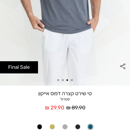
Final Sale
טי שירט קצרה דפוס אייקון
פטרול
מחיר
מחיר
29.90 ₪
89.90 ₪
רגיל
אחרי
הנחה