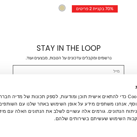
אחרי
L
XL
2XL
3XL
36
38
40
42
4
70% בקניית 2 פריטים
הנחה
STAY IN THE LOOP
נרשמים ומקבלים עדכונים על הטבות, מבצעים ועוד.
מייל
אשר/ת ומסכימ/ה לקבלת דיוור ישיר, הודעות ופרסומים שיווקיים בכלל פרטי הקשר 
SMS ועוד. המידע ייאסף בהתאם למדיניות הפרטיות של החברה. "
במדיניות הפרטיות
".
אנחנו משתמשים בקובצי Cookie כדי להתאים אישית תוכן ומודעות, לספק תכונות של מדיה
סף, אנחנו משתפים מידע על אופן השימוש באתר שלנו עם השותפים
תוח הנתונים. גורמים אלה עשויים לשלב את הנתונים האלה עם מיד
בות השימוש שעשיתם בשירותים שלהם.
ת לקוחות
ההזמנות שלי
אודות
משלוחים
תקנון
מדיניות פרטי
דרושים
ביטול עסקה
מתנות לעסקים
תקנון גיפט קארד