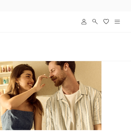
שלוח
ד
מי
סקים
ומך
כירה
אדר
(1