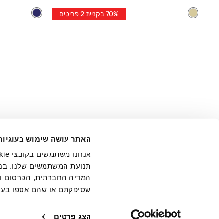
אחרי
אחרי
4
46
XS
S
M
L
XL
70% בקניית 2 פריטים
הנחה
הנחה
אני מ
האתר עושה שימוש בעוגיות
בידי החברה ובכלל זה דוא"ל 
תנועת המשתמשים שלנו. בנו
המדיה החברתית, הפרסום וני
שסיפקתם או שהם אספו בעק
חנויות
שירו
הצג פרטים