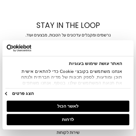
STAY IN THE LOOP
נרשמים ומקבלים עדכונים על הטבות, מבצעים ועוד.
מייל
אני מאשר/ת ומסכימ/ה לקבלת דיוור ישיר, הודעות ופרסומים
האתר עושה שימוש בעוגיות
שיווקיים בכלל פרטי הקשר המצויים בידי החברה ובכלל זה דוא"ל
אנחנו משתמשים בקובצי Cookie כדי להתאים אישית
SMS ועוד. המידע ייאסף בהתאם למדיניות הפרטיות של החברה.
"
צפייה במדיניות הפרטיות
".
תוכן ומודעות, לספק תכונות של מדיה חברתית ולנתח
את תנועת המשתמשים שלנו. בנוסף, אנחנו משתפים
מידע על אופן השימוש באתר שלנו עם השותפים שלנו
הצג פרטים
מתחומי המדיה החברתית, הפרסום וניתוח הנתונים.
גורמים אלה עשויים לשלב את הנתונים האלה עם מידע
לאשר הכול
אחר שסיפקתם או שהם אספו בעקבות השימוש שעשיתם
בשירותים שלהם.
לדחות
חנויות
שירות לקוחות