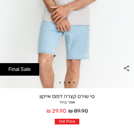
Final Sale
טי שירט קצרה דפוס אייקון
אפור בהיר
מחיר
מחיר
29.90 ₪
89.90 ₪
רגיל
אחרי
Hot Price
הנחה