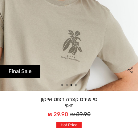
Final Sale
טי שירט קצרה דפוס אייקון
חאקי
מחיר
מחיר
29.90 ₪
89.90 ₪
רגיל
אחרי
Hot Price
הנחה