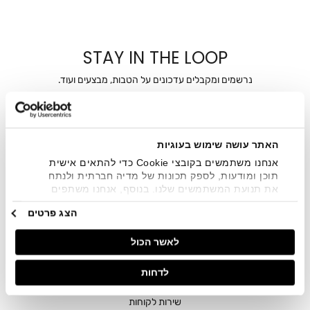
STAY IN THE LOOP
נרשמים ומקבלים עדכונים על הטבות, מבצעים ועוד.
מייל
אני מאשר/ת ומסכימ/ה לקבלת דיוור ישיר, הודעות ופרסומים
האתר עושה שימוש בעוגיות
שיווקיים בכלל פרטי הקשר המצויים בידי החברה ובכלל זה דוא"ל
אנחנו משתמשים בקובצי Cookie כדי להתאים אישית
SMS ועוד. המידע ייאסף בהתאם למדיניות הפרטיות של החברה.
"
צפייה במדיניות הפרטיות
".
תוכן ומודעות, לספק תכונות של מדיה חברתית ולנתח
את תנועת המשתמשים שלנו. בנוסף, אנחנו משתפים
מידע על אופן השימוש באתר שלנו עם השותפים שלנו
הצג פרטים
מתחומי המדיה החברתית, הפרסום וניתוח הנתונים.
גורמים אלה עשויים לשלב את הנתונים האלה עם מידע
לאשר הכול
אחר שסיפקתם או שהם אספו בעקבות השימוש שעשיתם
בשירותים שלהם.
לדחות
חנויות
שירות לקוחות