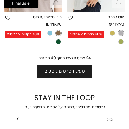
Final Sale
מהירה
מהירה
הוספה
הו
פולו גולפר
פולו גולפר עם כיס
למועדפים
למו
מחיר
מחיר
119.90 ₪
119.90 ₪
אחרי
אחרי
40% בקניית 2 פריטים
70% בקניית 2 פריטים
הנחה
הנחה
24
פריטים נצפו מתוך
40
פריטים
טעינת פרטים נוספים
STAY IN THE LOOP
נרשמים ומקבלים עדכונים על הטבות, מבצעים ועוד.
מייל