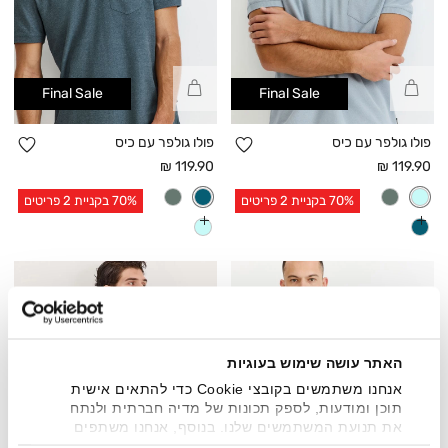
קנייה
קנייה
Final Sale
Final Sale
מהירה
מהירה
הוספה
הו
פולו גולפר עם כיס
פולו גולפר עם כיס
למועדפים
למו
מחיר
מחיר
119.90 ₪
119.90 ₪
אחרי
אחרי
70% בקניית 2 פריטים
70% בקניית 2 פריטים
הנחה
הנחה
עוד
עוד
צבעים
צבעים
האתר עושה שימוש בעוגיות
אנחנו משתמשים בקובצי Cookie כדי להתאים אישית
תוכן ומודעות, לספק תכונות של מדיה חברתית ולנתח
את תנועת המשתמשים שלנו. בנוסף, אנחנו משתפים
מידע על אופן השימוש באתר שלנו עם השותפים שלנו