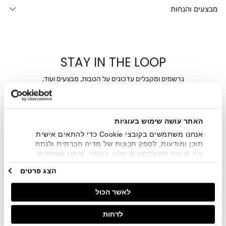
מבצעים והנחות
STAY IN THE LOOP
נרשמים ומקבלים עדכונים על הטבות, מבצעים ועוד.
מייל
האתר עושה שימוש בעוגיות
אני מאשר/ת ומסכימ/ה לקבלת דיוור ישיר, הודעות ופרסומים
שיווקיים בכלל פרטי הקשר המצויים בידי החברה ובכלל זה דוא"ל
אנחנו משתמשים בקובצי Cookie כדי להתאים אישית
SMS ועוד. המידע ייאסף בהתאם למדיניות הפרטיות של החברה.
תוכן ומודעות, לספק תכונות של מדיה חברתית ולנתח
"
צפייה במדיניות הפרטיות
".
את תנועת המשתמשים שלנו. בנוסף, אנחנו משתפים
מידע על אופן השימוש באתר שלנו עם השותפים שלנו
הצג פרטים
מתחומי המדיה החברתית, הפרסום וניתוח הנתונים.
גורמים אלה עשויים לשלב את הנתונים האלה עם מידע
לאשר הכול
אחר שסיפקתם או שהם אספו בעקבות השימוש שעשיתם
בשירותים שלהם.
לדחות
חנויות