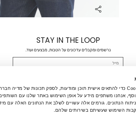
STAY IN THE LOOP
נרשמים ומקבלים עדכונים על הטבות, מבצעים ועוד.
מייל
אשר/ת ומסכימ/ה לקבלת דיוור ישיר, הודעות ופרסומים שיווקיים בכלל פרטי הקשר 
SMS ועוד. המידע ייאסף בהתאם למדיניות הפרטיות של החברה. "
במדיניות הפרטיות
".
אנחנו משתמשים בקובצי Cookie כדי להתאים אישית תוכן ומודעות, לספק תכונות של מדיה
סף, אנחנו משתפים מידע על אופן השימוש באתר שלנו עם השותפים
תוח הנתונים. גורמים אלה עשויים לשלב את הנתונים האלה עם מיד
בות השימוש שעשיתם בשירותים שלהם.
ת לקוחות
ההזמנות שלי
אודות
משלוחים
תקנון
מדיניות פרטי
דרושים
ביטול עסקה
מתנות לעסקים
תקנון גיפט קארד