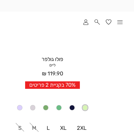
שלוח
ד
מי
סקים
ומך
כירה
אדר
פולו גולפר
(1
ליים
מחיר
119.90 ₪
אחרי
70% בקניית 2 פריטים
הנחה
S
M
L
XL
2XL