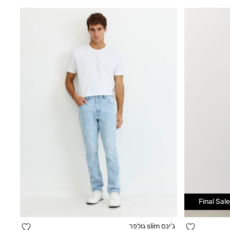
Final Sale
הוספה
הוספה
ג’ינס slim גולפר