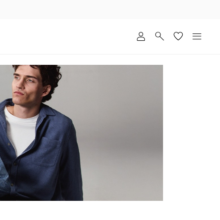
שלוח
ד
מי
סקים
ומך
כירה
אדר
(1