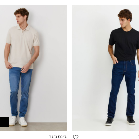
הוספה
ג’ינס ג’וגר