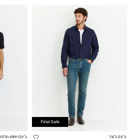
Final Sale
הוספה
ג’ינס ג’וגר
ג’ינס slim גולפר