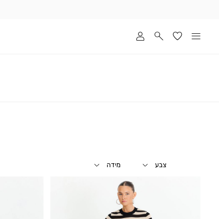
שלוח
ד
מי
סקים
ומך
כירה
אדר
(1
צבע
מידה