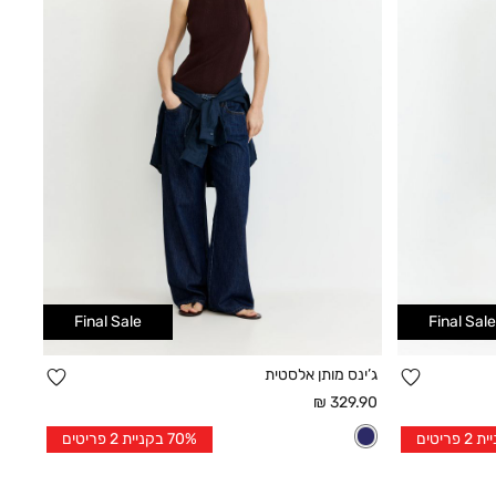
Final Sale
Final Sale
הוספה
הוספה
ג’ינס מותן אלסטית
קנייה מהירה
למועדפים
למועד
מחיר
329.90 ₪
אחרי
36
38
40
42
44
46
36
70% בקניית 2 פריטים
הנחה
48
50