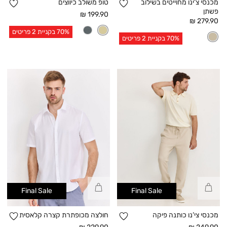
הוספה
הו
מכנסי צ’ינו מחוייטים בשילוב
טופ משולב כיווצים
פשתן
למועדפים
למו
מחיר
199.90 ₪
מחיר
279.90 ₪
אחרי
אחרי
70% בקניית 2 פריטים
הנחה
70% בקניית 2 פריטים
הנחה
קנייה
קנייה
Final Sale
Final Sale
מהירה
מהירה
הוספה
הו
מכנסי צי’נו כותנה פיקה
חולצה מכופתרת קצרה קלאסית
מחיר
מחיר