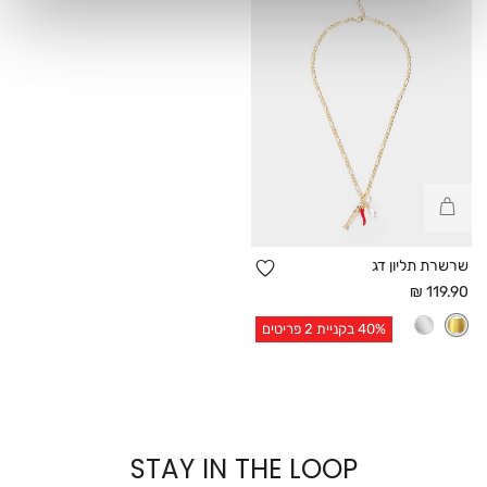
קנייה
מהירה
הוספה
שרשרת תליון דג
למועדפים
מחיר
119.90 ₪
אחרי
40% בקניית 2 פריטים
הנחה
STAY IN THE LOOP