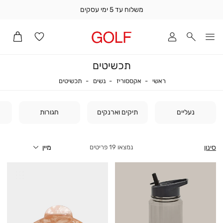
משלוח עד 5 ימי עסקים
שלוח
ד
מי
סקים
תכשיטים
ומך
כירה
ראשי
אקססוריז
נשים
תכשיטים
ראשי
אקססוריז
נשים
תכשיטים
אדר
(1
נעליים
תיקים וארנקים
חגורות
סינון
19
פריטים