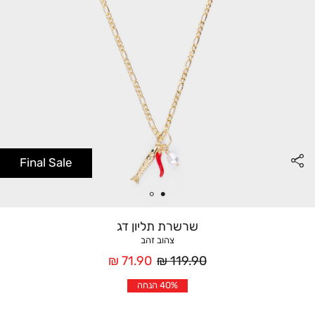
Final Sale
שרשרת תליון דג
צהוב זהב
מחיר
מחיר
71.90 ₪
119.90 ₪
רגיל
אחרי
40% הנחה
הנחה