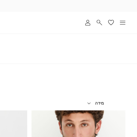
שלוח
ד
מי
סקים
ומך
כירה
אדר
(1
מידה