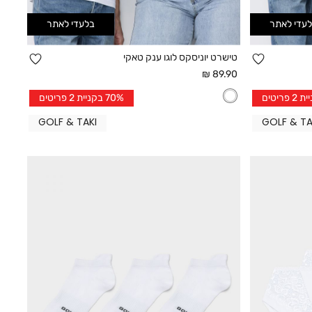
עדי לאתר
בלעדי לאתר
הוספה
הוספה
טישרט יוניסקס לוגו ענק טאקי
קנייה מהירה
למועדפים
למועד
מחיר
89.90 ₪
אחרי
S
M
L
XL
2XL
S
70% בקניית 2 פריטים
הנחה
GOLF & TAKI
GOLF & TA