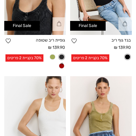
קנייה
קנייה
Final Sale
Final Sale
מהירה
מהירה
הוספה
הו
בגד גוף ריב
גופיית ריב שטופה
למועדפים
למו
מחיר
מחיר
139.90 ₪
139.90 ₪
אחרי
אחרי
70% בקניית 2 פריטים
70% בקניית 2 פריטים
הנחה
הנחה
עוד
צבעים