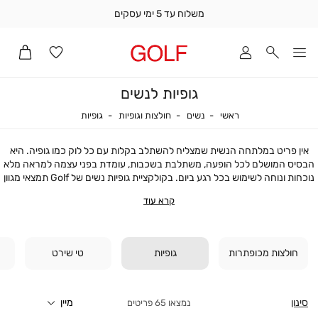
משלוח עד 5 ימי עסקים
שלוח
ד
מי
סקים
גופיות לנשים
ומך
כירה
ראשי
נשים
חולצות וגופיות
גופיות
ראשי
נשים
חולצות וגופיות
גופיות
אדר
(1
אין פריט במלתחה הנשית שמצליח להשתלב בקלות עם כל לוק כמו גופיה. היא
הבסיס המושלם לכל הופעה, משתלבת בשכבות, עומדת בפני עצמה למראה מלא
נוכחות ונוחה לשימוש בכל רגע ביום. בקולקציית גופיות נשים של Golf תמצאי מגוון
רחב של דגמים – החל מגופיות בייסיק שחובה בכל ארון ועד לגופיות מעוצבות שיתנו
קרא עוד
את הטאץ' הדרוש לכל הופעה.
גופיות נשים מעוצבות ובייסיק בדגמים ועיצובים שונים
בין אם את מחפשת גופיית בייסיק שמתאימה לכל לוק, או גופיה עם טוויסט שתופסת
את כל תשומת הלב – בקולקציה שלנו מחכים לך הדגמים הכי יפים, הכי נוחים והכי
חולצות מכופתרות
גופיות
טי שירט
מדויקים.
גופיות בייסיק נשים
למי שמאמינה ביופי שבפשטות – גופיות בייסיק הן הפריט שתמיד מציל את
המלתחה. גופיות אלו עשויות מבדים שונים כמו כותנה או פוליאסטר, ומתאימות
סינון
65
פריטים
בדיוק לשכבות חורפיות או ללוק יומיומי קליל. הגזרות הקלאסיות נועדו להחמיא