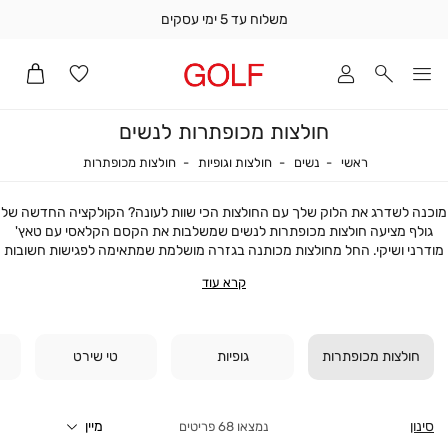
משלוח עד 5 ימי עסקים
שלוח
ד
מי
סקים
חולצות מכופתרות לנשים
ומך
כירה
ראשי
נשים
חולצות וגופיות
חולצות מכופתרו
ראשי
נשים
חולצות וגופיות
חולצות מכופתרות
אדר
(1
מוכנה לשדרג את הלוק שלך עם החולצות הכי שוות לעונה? הקולקציה החדשה של
גולף מציעה חולצות מכופתרות לנשים שמשלבות את הקסם הקלאסי עם טאץ'
מודרני ושיקי. החל מחולצות מכותנה בגזרה מושלמת שמתאימה לפגישות חשובות
במשרד, דרך חולצות קורדרוי חמימות בגוונים עונתיים נועזים, ועד חולצות ג'ינס
קרא עוד
בשטיפות שונות שמשדרות וייב מגניב וקליל – יש כאן כל מה שאת צריכה כדי להפוך
כל מראה למראה המיוחד שלך!
חולצות מכופתרות לנשים במגוון עיצובים וגזרות
החולצות המכופתרות של גולף מביאות איתן את השילוב המושלם של סטייל קלאסי
חולצות מכופתרות
גופיות
טי שירט
עם נגיעות מודרניות. כל דגם בקולקציה עוצב מבדים איכותיים, עם טקסטורות
וגזרות שמתאימות לכל סגנון – משרוולים וצווארונים מחויטים שמעניקים מראה
מסודר ומדויק ועד גזרות אוברסייז שמביאות את הנינוחות והביטחון במראה
מתוחכם אך רך.
סינון
68
פריטים
אם את מחפשת חולצות אלגנטיות לנשים שמשדרות מקצועיות עם שיק מינימליסטי,