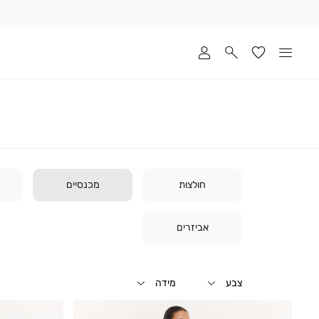
שלוח
ד
מי
סקים
ומך
כירה
אדר
(1
חולצות
מכנסיים
אביזרים
צבע
מידה