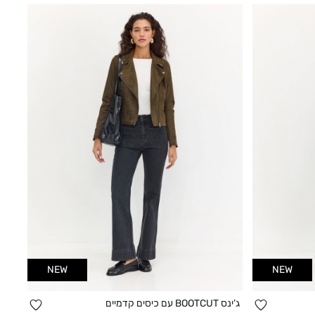
NEW
NEW
הוספה
הוספה
ג’ינס BOOTCUT עם כיסים קדמיים
קנייה מהירה