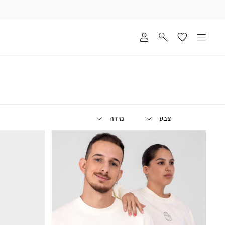
שלוח
ד
מי
סקים
ומך
כירה
אדר
(1
צבע
מידה