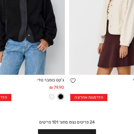
הוספה
ג’קט בומבר טדי
קנייה מהירה
קנייה מהירה
למועדפים
מחיר
79.90 ₪
אחרי
1
2
3
1
2
3
הזדמנות אחרונה
הזדמ
הנחה
24
פריטים נצפו מתוך
101
פריטים