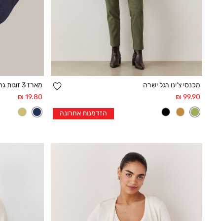
הוספה
מכנסי צ’ינו רגל ישרה
מארז 3 זוגות גרבי כותנה
קנייה מהירה
למועדפים
מחיר
מחיר
19.80 ₪
99.90 ₪
אחרי
אחרי
34
36
38
40
42
44
הזדמנות אחרונה
הנחה
הנחה
46