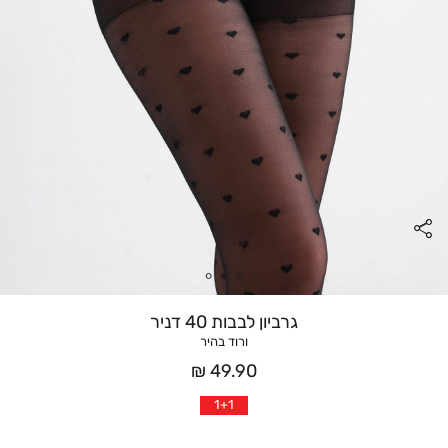
גרביון לבבות 40 דניר
ורוד בהיר
מחיר
49.90 ₪
אחרי
1+1
הנחה