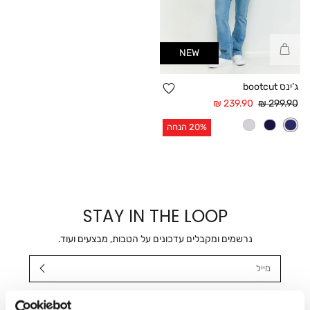
קנייה
NEW
מהירה
הוספה
ג’ינס bootcut
למועדפים
מחיר
מחיר
239.90 ₪
299.90 ₪
רגיל
אחרי
הנחה
20% הנחה
STAY IN THE LOOP
נרשמים ומקבלים עדכונים על הטבות, מבצעים ועוד.
מייל
אני מאשר/ת ומסכימ/ה לקבלת דיוור ישיר, הודעות ופרסומים