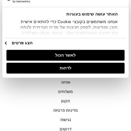
שיווקיים בכלל פרטי הקשר המצויים בידי החברה ובכלל זה דוא"ל
SMS ועוד. המידע ייאסף בהתאם למדיניות הפרטיות של החברה.
"
צפייה במדיניות הפרטיות
".
האתר עושה שימוש בעוגיות
אנחנו משתמשים בקובצי Cookie כדי להתאים אישית
תוכן ומודעות, לספק תכונות של מדיה חברתית ולנתח
את תנועת המשתמשים שלנו. בנוסף, אנחנו משתפים
מידע על אופן השימוש באתר שלנו עם השותפים שלנו
הצג פרטים
מתחומי המדיה החברתית, הפרסום וניתוח הנתונים.
גורמים אלה עשויים לשלב את הנתונים האלה עם מידע
חנויות
לאשר הכול
אחר שסיפקתם או שהם אספו בעקבות השימוש שעשיתם
בשירותים שלהם.
שירות לקוחות
לדחות
ההזמנות שלי
אודות
משלוחים
תקנון
מדיניות פרטיות
נגישות
דרושים