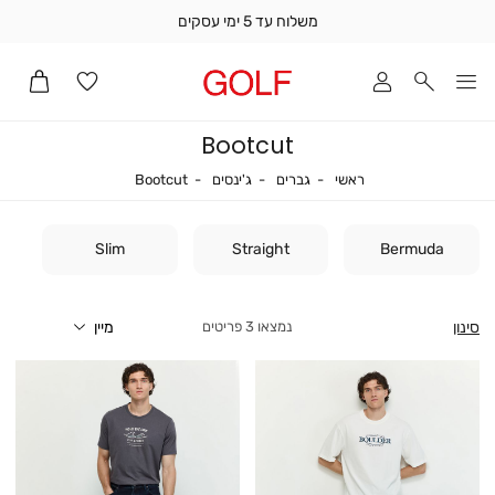
משלוח עד 5 ימי עסקים
שלוח
ד
מי
סקים
Bootcut
ומך
כירה
ראשי
גברים
ג'ינסים
Bootcut
ראשי
גברים
ג'ינסים
Bootcut
אדר
(1
Slim
Straight
Bermuda
סינון
3
פריטים