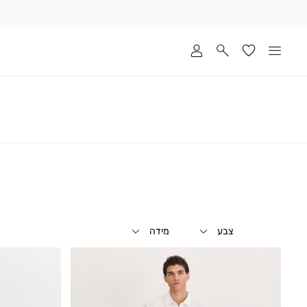
שלוח
ד
מי
סקים
ומך
כירה
אדר
(1
צבע
מידה