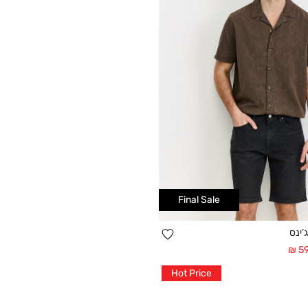
Final Sale
הוספה
’ינס
קנייה מהירה
למועדפים
59
28
30
32
34
3
Hot Price