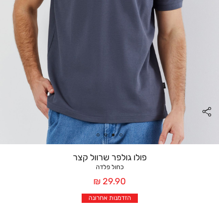
פולו גולפר שרוול קצר
כחול פלדה
מחיר
29.90 ₪
אחרי
הזדמנות אחרונה
הנחה