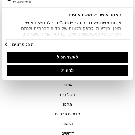
שיווקיים בכלל פרטי הקשר המצויים בידי החברה ובכלל זה דוא"ל
SMS ועוד. המידע ייאסף בהתאם למדיניות הפרטיות של החברה.
"
צפייה במדיניות הפרטיות
".
האתר עושה שימוש בעוגיות
אנחנו משתמשים בקובצי Cookie כדי להתאים אישית
תוכן ומודעות, לספק תכונות של מדיה חברתית ולנתח
את תנועת המשתמשים שלנו. בנוסף, אנחנו משתפים
מידע על אופן השימוש באתר שלנו עם השותפים שלנו
הצג פרטים
מתחומי המדיה החברתית, הפרסום וניתוח הנתונים.
גורמים אלה עשויים לשלב את הנתונים האלה עם מידע
חנויות
לאשר הכול
אחר שסיפקתם או שהם אספו בעקבות השימוש שעשיתם
בשירותים שלהם.
שירות לקוחות
לדחות
ההזמנות שלי
אודות
משלוחים
תקנון
מדיניות פרטיות
נגישות
דרושים