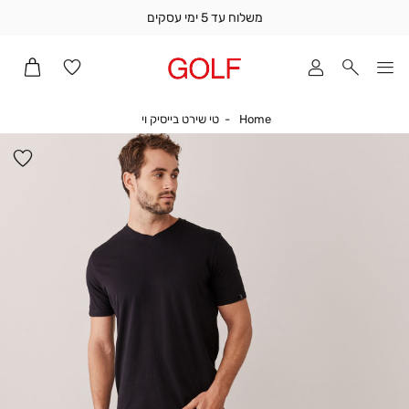
משלוח עד 5 ימי עסקים
שלוח
ד
מי
סקים
Home
טי שירט בייסיק וי
Home
טי שירט בייסיק וי
ומך
כירה
הו
אדר
למ
(1