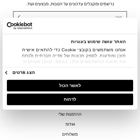
נרשמים ומקבלים עדכונים על הטבות, מבצעים ועוד.
מייל
אני מאשר/ת ומסכימ/ה לקבלת דיוור ישיר, הודעות ופרסומים
שיווקיים בכלל פרטי הקשר המצויים בידי החברה ובכלל זה דוא"ל
SMS ועוד. המידע ייאסף בהתאם למדיניות הפרטיות של החברה.
האתר עושה שימוש בעוגיות
"
צפייה במדיניות הפרטיות
".
אנחנו משתמשים בקובצי Cookie כדי להתאים אישית
תוכן ומודעות, לספק תכונות של מדיה חברתית ולנתח
את תנועת המשתמשים שלנו. בנוסף, אנחנו משתפים
מידע על אופן השימוש באתר שלנו עם השותפים שלנו
הצג פרטים
מתחומי המדיה החברתית, הפרסום וניתוח הנתונים.
גורמים אלה עשויים לשלב את הנתונים האלה עם מידע
לאשר הכול
אחר שסיפקתם או שהם אספו בעקבות השימוש שעשיתם
בשירותים שלהם.
חנויות
לדחות
שירות לקוחות
ההזמנות שלי
אודות
משלוחים