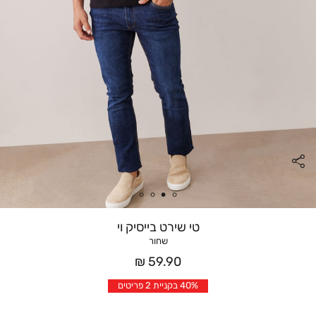
טי שירט בייסיק וי
שחור
מחיר
59.90 ₪
אחרי
40% בקניית 2 פריטים
הנחה