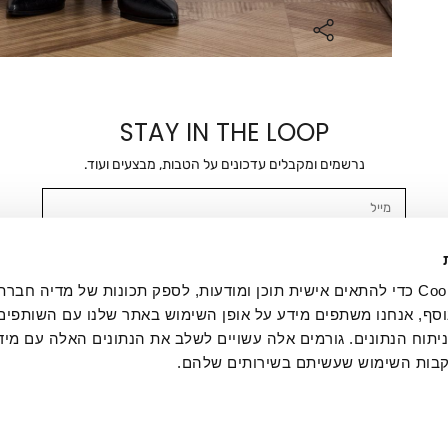
STAY IN THE LOOP
נרשמים ומקבלים עדכונים על הטבות, מבצעים ועוד.
מייל
אשר/ת ומסכימ/ה לקבלת דיוור ישיר, הודעות ופרסומים שיווקיים בכלל פרטי הקשר 
SMS ועוד. המידע ייאסף בהתאם למדיניות הפרטיות של החברה. "
במדיניות הפרטיות
".
אנחנו משתמשים בקובצי Cookie כדי להתאים אישית תוכן ומודעות, לספק תכונות של מדיה
סף, אנחנו משתפים מידע על אופן השימוש באתר שלנו עם השותפים
תוח הנתונים. גורמים אלה עשויים לשלב את הנתונים האלה עם מיד
בות השימוש שעשיתם בשירותים שלהם.
ת לקוחות
ההזמנות שלי
אודות
משלוחים
תקנון
מדיניות פרטי
דרושים
ביטול עסקה
מתנות לעסקים
תקנון גיפט קארד