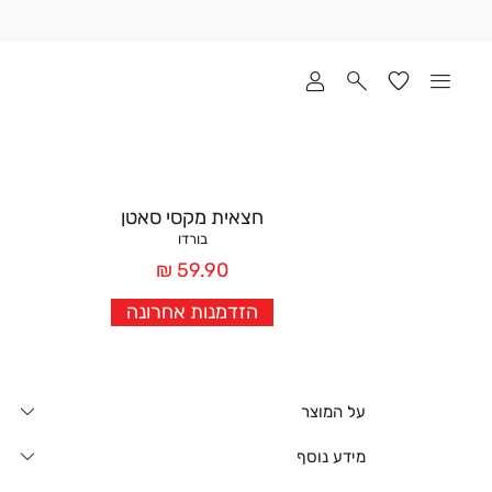
שלוח
ד
מי
סקים
ומך
כירה
אדר
חצאית מקסי סאטן
(1
בורדו
מחיר
59.90 ₪
אחרי
הזדמנות אחרונה
הנחה
על המוצר
מידע נוסף