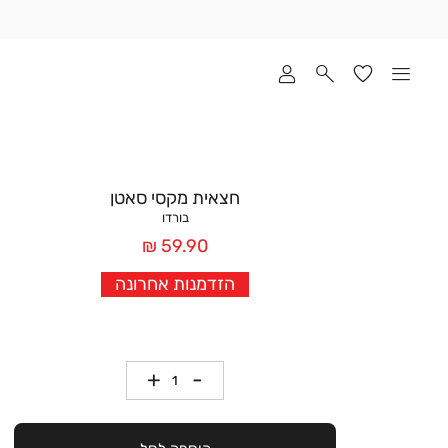
שלוח
ד
מי
סקים
ומך
כירה
אדר
חצאית מקסי סאטן
(1
בורדו
מחיר
59.90 ₪
אחרי
הזדמנות אחרונה
הנחה
כמות