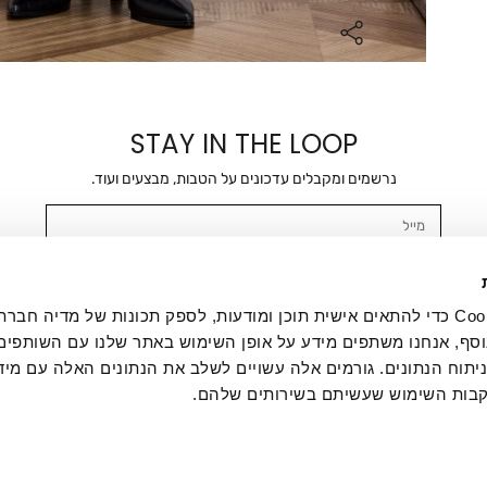
STAY IN THE LOOP
נרשמים ומקבלים עדכונים על הטבות, מבצעים ועוד.
מייל
אשר/ת ומסכימ/ה לקבלת דיוור ישיר, הודעות ופרסומים שיווקיים בכלל פרטי הקשר 
SMS ועוד. המידע ייאסף בהתאם למדיניות הפרטיות של החברה. "
במדיניות הפרטיות
".
אנחנו משתמשים בקובצי Cookie כדי להתאים אישית תוכן ומודעות, לספק תכונות של מדיה
סף, אנחנו משתפים מידע על אופן השימוש באתר שלנו עם השותפים
תוח הנתונים. גורמים אלה עשויים לשלב את הנתונים האלה עם מיד
בות השימוש שעשיתם בשירותים שלהם.
ת לקוחות
ההזמנות שלי
אודות
משלוחים
תקנון
מדיניות פרטי
דרושים
ביטול עסקה
מתנות לעסקים
תקנון גיפט קארד