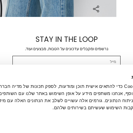
STAY IN THE LOOP
נרשמים ומקבלים עדכונים על הטבות, מבצעים ועוד.
מייל
אשר/ת ומסכימ/ה לקבלת דיוור ישיר, הודעות ופרסומים שיווקיים בכלל פרטי הקשר 
SMS ועוד. המידע ייאסף בהתאם למדיניות הפרטיות של החברה. "
במדיניות הפרטיות
".
אנחנו משתמשים בקובצי Cookie כדי להתאים אישית תוכן ומודעות, לספק תכונות של מדיה
סף, אנחנו משתפים מידע על אופן השימוש באתר שלנו עם השותפים
תוח הנתונים. גורמים אלה עשויים לשלב את הנתונים האלה עם מיד
בות השימוש שעשיתם בשירותים שלהם.
ת לקוחות
ההזמנות שלי
אודות
משלוחים
תקנון
מדיניות פרטי
דרושים
ביטול עסקה
מתנות לעסקים
תקנון גיפט קארד