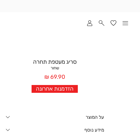
שלוח
ד
מי
סקים
ומך
כירה
אדר
סריג מעטפת תחרה
(1
שחור
מחיר
69.90 ₪
אחרי
הזדמנות אחרונה
הנחה
על המוצר
מידע נוסף