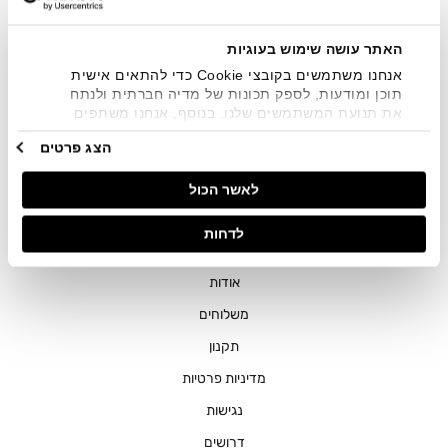
שיווקיים בכלל פרטי הקשר המצויים בידי החברה ובכלל זה דוא"ל
SMS ועוד. המידע ייאסף בהתאם למדיניות הפרטיות של החברה.
"
צפייה במדיניות הפרטיות
".
האתר עושה שימוש בעוגיות
אנחנו משתמשים בקובצי Cookie כדי להתאים אישית
תוכן ומודעות, לספק תכונות של מדיה חברתית ולנתח
את תנועת המשתמשים שלנו. בנוסף, אנחנו משתפים
מידע על אופן השימוש באתר שלנו עם השותפים שלנו
הצג פרטים
מתחומי המדיה החברתית, הפרסום וניתוח הנתונים.
גורמים אלה עשויים לשלב את הנתונים האלה עם מידע
חנויות
לאשר הכול
אחר שסיפקתם או שהם אספו בעקבות השימוש שעשיתם
בשירותים שלהם.
שירות לקוחות
לדחות
ההזמנות שלי
אודות
משלוחים
תקנון
מדיניות פרטיות
נגישות
דרושים