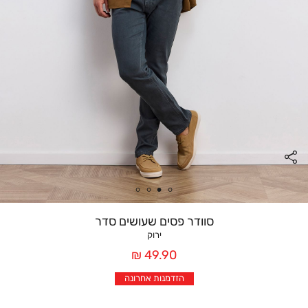
סוודר פסים שעושים סדר
ירוק
מחיר
49.90 ₪
אחרי
הזדמנות אחרונה
הנחה