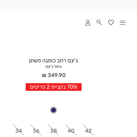
שלוח
ד
מי
סקים
ומך
כירה
אדר
ג’ינס רחב כותנה פשתן
(1
כחול ג’ינס
מחיר
349.90 ₪
אחרי
70% בקניית 2 פריטים
הנחה
34
36
38
40
42