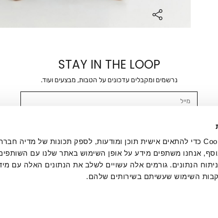
STAY IN THE LOOP
נרשמים ומקבלים עדכונים על הטבות, מבצעים ועוד.
מייל
אשר/ת ומסכימ/ה לקבלת דיוור ישיר, הודעות ופרסומים שיווקיים בכלל פרטי הקשר 
SMS ועוד. המידע ייאסף בהתאם למדיניות הפרטיות של החברה. "
במדיניות הפרטיות
".
אנחנו משתמשים בקובצי Cookie כדי להתאים אישית תוכן ומודעות, לספק תכונות של מדיה
סף, אנחנו משתפים מידע על אופן השימוש באתר שלנו עם השותפים
תוח הנתונים. גורמים אלה עשויים לשלב את הנתונים האלה עם מיד
בות השימוש שעשיתם בשירותים שלהם.
ת לקוחות
ההזמנות שלי
אודות
משלוחים
תקנון
מדיניות פרטי
דרושים
ביטול עסקה
מתנות לעסקים
תקנון גיפט קארד