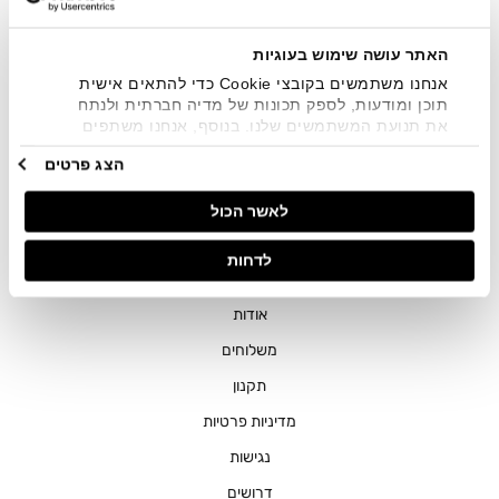
שיווקיים בכלל פרטי הקשר המצויים בידי החברה ובכלל זה דוא"ל
SMS ועוד. המידע ייאסף בהתאם למדיניות הפרטיות של החברה.
"
צפייה במדיניות הפרטיות
".
האתר עושה שימוש בעוגיות
אנחנו משתמשים בקובצי Cookie כדי להתאים אישית
תוכן ומודעות, לספק תכונות של מדיה חברתית ולנתח
את תנועת המשתמשים שלנו. בנוסף, אנחנו משתפים
מידע על אופן השימוש באתר שלנו עם השותפים שלנו
הצג פרטים
מתחומי המדיה החברתית, הפרסום וניתוח הנתונים.
גורמים אלה עשויים לשלב את הנתונים האלה עם מידע
חנויות
לאשר הכול
אחר שסיפקתם או שהם אספו בעקבות השימוש שעשיתם
בשירותים שלהם.
שירות לקוחות
לדחות
ההזמנות שלי
אודות
משלוחים
תקנון
מדיניות פרטיות
נגישות
דרושים