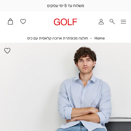
משלוח עד 5 ימי עסקים
שלוח
ד
מי
סקים
Home
חולצה מכופתרת א
Home
חולצה מכופתרת ארוכה קלאסית עם כיס
ומך
כירה
הו
אדר
למ
(1