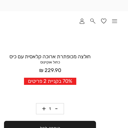
שלוח
ד
מי
סקים
ומך
כירה
אדר
חולצה מכופתרת ארוכה קלאסית עם כיס
(1
כחול אוקיינוס
מחיר
229.90 ₪
אחרי
70% בקניית 2 פריטים
הנחה
כמות