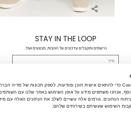
STAY IN THE LOOP
נרשמים ומקבלים עדכונים על הטבות, מבצעים ועוד.
מייל
אשר/ת ומסכימ/ה לקבלת דיוור ישיר, הודעות ופרסומים שיווקיים בכלל פרטי הקשר 
SMS ועוד. המידע ייאסף בהתאם למדיניות הפרטיות של החברה. "
במדיניות הפרטיות
".
אנחנו משתמשים בקובצי Cookie כדי להתאים אישית תוכן ומודעות, לספק תכונות של מדיה
סף, אנחנו משתפים מידע על אופן השימוש באתר שלנו עם השותפים
תוח הנתונים. גורמים אלה עשויים לשלב את הנתונים האלה עם מיד
בות השימוש שעשיתם בשירותים שלהם.
ת לקוחות
ההזמנות שלי
אודות
משלוחים
תקנון
מדיניות פרטי
דרושים
ביטול עסקה
מתנות לעסקים
תקנון גיפט קארד