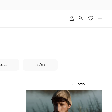
שלוח
ד
מי
סקים
ומך
כירה
אדר
(1
חולצות
מכנסי
מידה