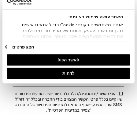
הוספה
סוודר V
למועדפים
מחיר
49.90 ₪
אחרי
האתר עושה שימוש בעוגיות
הזדמנות אחרונה
הנחה
אנחנו משתמשים בקובצי Cookie כדי להתאים אישית
תוכן ומודעות, לספק תכונות של מדיה חברתית ולנתח
את תנועת המשתמשים שלנו. בנוסף, אנחנו משתפים
מידע על אופן השימוש באתר שלנו עם השותפים שלנו
הצג פרטים
מתחומי המדיה החברתית, הפרסום וניתוח הנתונים.
גורמים אלה עשויים לשלב את הנתונים האלה עם מידע
STAY IN THE LOOP
לאשר הכול
אחר שסיפקתם או שהם אספו בעקבות השימוש שעשיתם
בשירותים שלהם.
נרשמים ומקבלים עדכונים על הטבות, מבצעים ועוד.
לדחות
מייל
אני מאשר/ת ומסכימ/ה לקבלת דיוור ישיר, הודעות ופרסומים
שיווקיים בכלל פרטי הקשר המצויים בידי החברה ובכלל זה דוא"ל
SMS ועוד. המידע ייאסף בהתאם למדיניות הפרטיות של החברה.
"
צפייה במדיניות הפרטיות
".