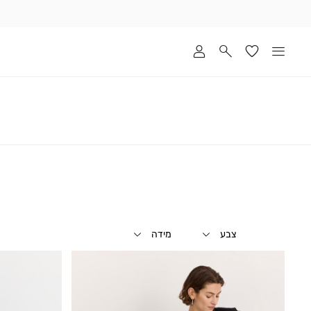
שלוח
ד
מי
סקים
ומך
כירה
אדר
(1
צבע
מידה