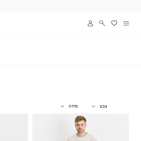
שלוח
ד
מי
סקים
ומך
כירה
אדר
(1
צבע
מידה