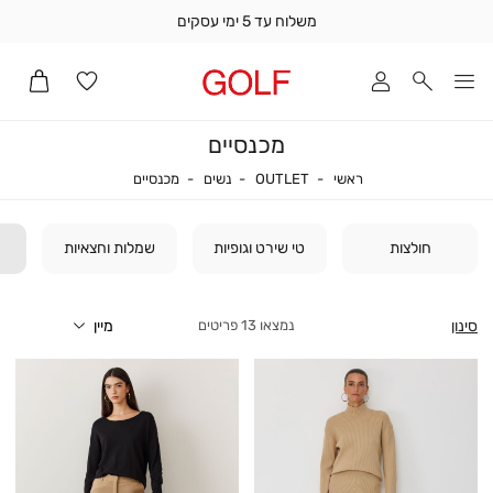
משלוח עד 5 ימי עסקים
שלוח
ד
מי
סקים
מכנסיים
ומך
כירה
ראשי
OUTLET
נשים
מכנסיים
ראשי
OUTLET
נשים
מכנסיים
אדר
(1
חולצות
טי שירט וגופיות
שמלות וחצאיות
סינון
13
פריטים