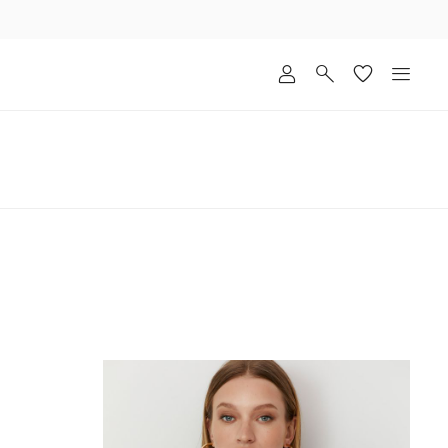
שלוח
ד
מי
סקים
ומך
כירה
אדר
(1