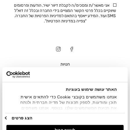
אני מאשר/ת ומסכימ/ה לקבלת דיוור ישיר, הודעות ופרסומים
שיווקיים בכלל פרטי הקשר המצויים בידי החברה ובכלל זה דוא"ל
SMS ועוד. המידע ייאסף בהתאם למדיניות הפרטיות של החברה.
"
צפייה במדיניות הפרטיות
".
חנויות
שירות לקוחות
ההזמנות שלי
האתר עושה שימוש בעוגיות
אודות
אנחנו משתמשים בקובצי Cookie כדי להתאים אישית
משלוחים
תוכן ומודעות, לספק תכונות של מדיה חברתית ולנתח
את תנועת המשתמשים שלנו. בנוסף, אנחנו משתפים
תקנון
מידע על אופן השימוש באתר שלנו עם השותפים שלנו
הצג פרטים
מתחומי המדיה החברתית, הפרסום וניתוח הנתונים.
מדיניות פרטיות
גורמים אלה עשויים לשלב את הנתונים האלה עם מידע
נגישות