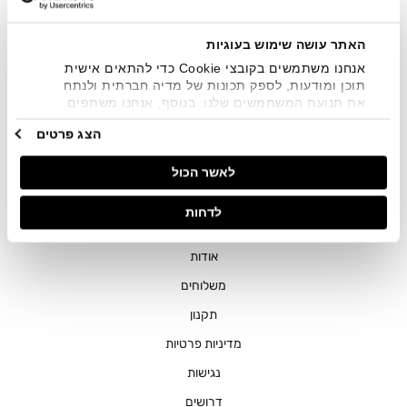
שיווקיים בכלל פרטי הקשר המצויים בידי החברה ובכלל זה דוא"ל
SMS ועוד. המידע ייאסף בהתאם למדיניות הפרטיות של החברה.
"
צפייה במדיניות הפרטיות
".
האתר עושה שימוש בעוגיות
אנחנו משתמשים בקובצי Cookie כדי להתאים אישית
תוכן ומודעות, לספק תכונות של מדיה חברתית ולנתח
את תנועת המשתמשים שלנו. בנוסף, אנחנו משתפים
מידע על אופן השימוש באתר שלנו עם השותפים שלנו
הצג פרטים
מתחומי המדיה החברתית, הפרסום וניתוח הנתונים.
גורמים אלה עשויים לשלב את הנתונים האלה עם מידע
חנויות
לאשר הכול
אחר שסיפקתם או שהם אספו בעקבות השימוש שעשיתם
בשירותים שלהם.
שירות לקוחות
לדחות
ההזמנות שלי
אודות
משלוחים
תקנון
מדיניות פרטיות
נגישות
דרושים