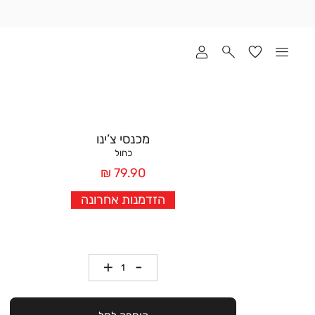
שלוח
ד
מי
סקים
ומך
כירה
אדר
מכנסי צ’ינו
(1
כחול
מחיר
79.90 ₪
אחרי
הזדמנות אחרונה
הנחה
כמות