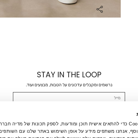
STAY IN THE LOOP
נרשמים ומקבלים עדכונים על הטבות, מבצעים ועוד.
מייל
אשר/ת ומסכימ/ה לקבלת דיוור ישיר, הודעות ופרסומים שיווקיים בכלל פרטי הקשר 
SMS ועוד. המידע ייאסף בהתאם למדיניות הפרטיות של החברה. "
במדיניות הפרטיות
".
אנחנו משתמשים בקובצי Cookie כדי להתאים אישית תוכן ומודעות, לספק תכונות של מדיה
סף, אנחנו משתפים מידע על אופן השימוש באתר שלנו עם השותפים