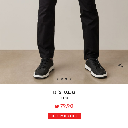
מכנסי צ’ינו
שחור
מחיר
79.90 ₪
אחרי
הזדמנות אחרונה
הנחה