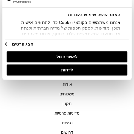
שיווקיים בכלל פרטי הקשר המצויים בידי החברה ובכלל זה דוא"ל
SMS ועוד. המידע ייאסף בהתאם למדיניות הפרטיות של החברה.
"
צפייה במדיניות הפרטיות
".
האתר עושה שימוש בעוגיות
אנחנו משתמשים בקובצי Cookie כדי להתאים אישית
תוכן ומודעות, לספק תכונות של מדיה חברתית ולנתח
את תנועת המשתמשים שלנו. בנוסף, אנחנו משתפים
מידע על אופן השימוש באתר שלנו עם השותפים שלנו
הצג פרטים
מתחומי המדיה החברתית, הפרסום וניתוח הנתונים.
גורמים אלה עשויים לשלב את הנתונים האלה עם מידע
חנויות
לאשר הכול
אחר שסיפקתם או שהם אספו בעקבות השימוש שעשיתם
בשירותים שלהם.
שירות לקוחות
לדחות
ההזמנות שלי
אודות
משלוחים
תקנון
מדיניות פרטיות
נגישות
דרושים