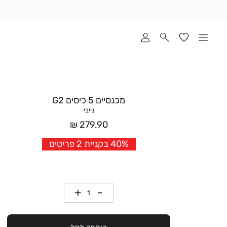
שלוח
ד
מי
סקים
ומך
כירה
אדר
מכנסיים 5 כיסים G2
(1
נייבי
מחיר
279.90 ₪
אחרי
40% בקניית 2 פריטים
הנחה
כמות