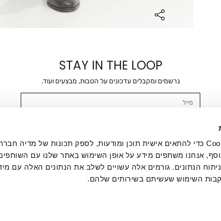
STAY IN THE LOOP
נרשמים ומקבלים עדכונים על הטבות, מבצעים ועוד.
מייל
אשר/ת ומסכימ/ה לקבלת דיוור ישיר, הודעות ופרסומים שיווקיים בכלל פרטי הקשר 
SMS ועוד. המידע ייאסף בהתאם למדיניות הפרטיות של החברה. "
במדיניות הפרטיות
".
אנחנו משתמשים בקובצי Cookie כדי להתאים אישית תוכן ומודעות, לספק תכונות של מדיה
סף, אנחנו משתפים מידע על אופן השימוש באתר שלנו עם השותפים
תוח הנתונים. גורמים אלה עשויים לשלב את הנתונים האלה עם מיד
בות השימוש שעשיתם בשירותים שלהם.
ת לקוחות
ההזמנות שלי
אודות
משלוחים
תקנון
מדיניות פרטי
דרושים
ביטול עסקה
מתנות לעסקים
תקנון גיפט קארד