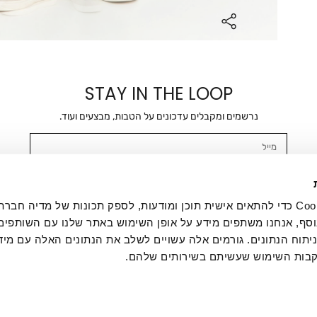
STAY IN THE LOOP
נרשמים ומקבלים עדכונים על הטבות, מבצעים ועוד.
מייל
אשר/ת ומסכימ/ה לקבלת דיוור ישיר, הודעות ופרסומים שיווקיים בכלל פרטי הקשר 
SMS ועוד. המידע ייאסף בהתאם למדיניות הפרטיות של החברה. "
במדיניות הפרטיות
".
אנחנו משתמשים בקובצי Cookie כדי להתאים אישית תוכן ומודעות, לספק תכונות של מדיה
סף, אנחנו משתפים מידע על אופן השימוש באתר שלנו עם השותפים
תוח הנתונים. גורמים אלה עשויים לשלב את הנתונים האלה עם מיד
בות השימוש שעשיתם בשירותים שלהם.
ת לקוחות
ההזמנות שלי
אודות
משלוחים
תקנון
מדיניות פרטי
דרושים
ביטול עסקה
מתנות לעסקים
תקנון גיפט קארד