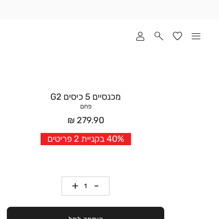
שלוח
ד
מי
סקים
ומך
כירה
אדר
מכנסיים 5 כיסים G2
(1
פחם
מחיר
279.90 ₪
אחרי
40% בקניית 2 פריטים
הנחה
כמות