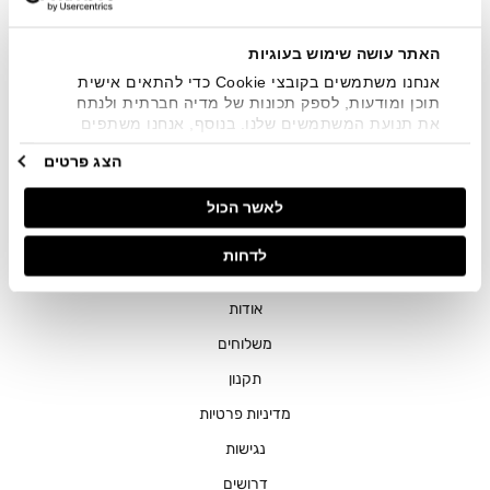
שיווקיים בכלל פרטי הקשר המצויים בידי החברה ובכלל זה דוא"ל
SMS ועוד. המידע ייאסף בהתאם למדיניות הפרטיות של החברה.
"
צפייה במדיניות הפרטיות
".
האתר עושה שימוש בעוגיות
אנחנו משתמשים בקובצי Cookie כדי להתאים אישית
תוכן ומודעות, לספק תכונות של מדיה חברתית ולנתח
את תנועת המשתמשים שלנו. בנוסף, אנחנו משתפים
מידע על אופן השימוש באתר שלנו עם השותפים שלנו
הצג פרטים
מתחומי המדיה החברתית, הפרסום וניתוח הנתונים.
גורמים אלה עשויים לשלב את הנתונים האלה עם מידע
חנויות
לאשר הכול
אחר שסיפקתם או שהם אספו בעקבות השימוש שעשיתם
בשירותים שלהם.
שירות לקוחות
לדחות
ההזמנות שלי
אודות
משלוחים
תקנון
מדיניות פרטיות
נגישות
דרושים