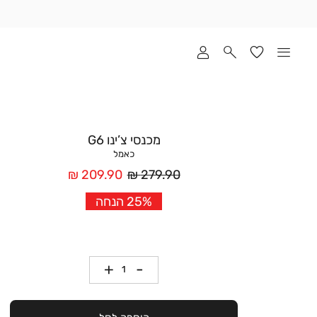
שלוח
ד
מי
סקים
ומך
כירה
אדר
מכנסי צ’ינו G6
(1
כאמל
מחיר
מחיר
209.90 ₪
279.90 ₪
רגיל
אחרי
25% הנחה
הנחה
כמות