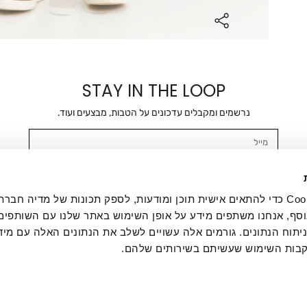
STAY IN THE LOOP
נרשמים ומקבלים עדכונים על הטבות, מבצעים ועוד.
מייל
אשר/ת ומסכימ/ה לקבלת דיוור ישיר, הודעות ופרסומים שיווקיים בכלל פרטי הקשר 
SMS ועוד. המידע ייאסף בהתאם למדיניות הפרטיות של החברה. "
במדיניות הפרטיות
".
אנחנו משתמשים בקובצי Cookie כדי להתאים אישית תוכן ומודעות, לספק תכונות של מדיה
סף, אנחנו משתפים מידע על אופן השימוש באתר שלנו עם השותפים
תוח הנתונים. גורמים אלה עשויים לשלב את הנתונים האלה עם מיד
בות השימוש שעשיתם בשירותים שלהם.
ת לקוחות
ההזמנות שלי
אודות
משלוחים
תקנון
מדיניות פרטי
דרושים
ביטול עסקה
מתנות לעסקים
תקנון גיפט קארד