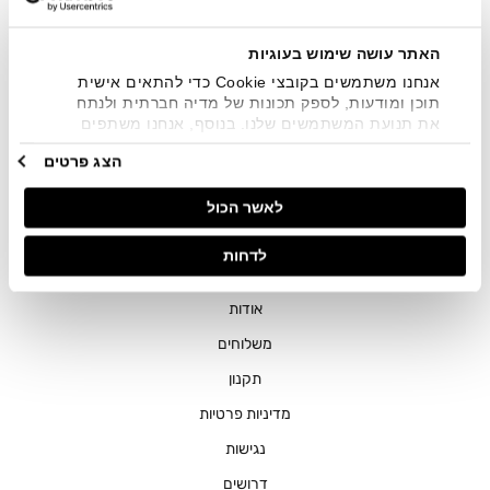
שיווקיים בכלל פרטי הקשר המצויים בידי החברה ובכלל זה דוא"ל
SMS ועוד. המידע ייאסף בהתאם למדיניות הפרטיות של החברה.
"
צפייה במדיניות הפרטיות
".
האתר עושה שימוש בעוגיות
אנחנו משתמשים בקובצי Cookie כדי להתאים אישית
תוכן ומודעות, לספק תכונות של מדיה חברתית ולנתח
את תנועת המשתמשים שלנו. בנוסף, אנחנו משתפים
מידע על אופן השימוש באתר שלנו עם השותפים שלנו
הצג פרטים
מתחומי המדיה החברתית, הפרסום וניתוח הנתונים.
גורמים אלה עשויים לשלב את הנתונים האלה עם מידע
חנויות
לאשר הכול
אחר שסיפקתם או שהם אספו בעקבות השימוש שעשיתם
בשירותים שלהם.
שירות לקוחות
לדחות
ההזמנות שלי
אודות
משלוחים
תקנון
מדיניות פרטיות
נגישות
דרושים