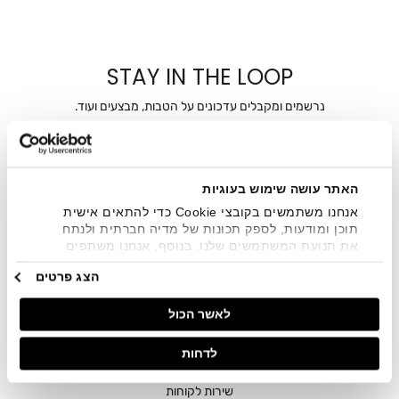
STAY IN THE LOOP
נרשמים ומקבלים עדכונים על הטבות, מבצעים ועוד.
מייל
אני מאשר/ת ומסכימ/ה לקבלת דיוור ישיר, הודעות ופרסומים
האתר עושה שימוש בעוגיות
שיווקיים בכלל פרטי הקשר המצויים בידי החברה ובכלל זה דוא"ל
אנחנו משתמשים בקובצי Cookie כדי להתאים אישית
SMS ועוד. המידע ייאסף בהתאם למדיניות הפרטיות של החברה.
תוכן ומודעות, לספק תכונות של מדיה חברתית ולנתח
"
צפייה במדיניות הפרטיות
".
את תנועת המשתמשים שלנו. בנוסף, אנחנו משתפים
מידע על אופן השימוש באתר שלנו עם השותפים שלנו
הצג פרטים
מתחומי המדיה החברתית, הפרסום וניתוח הנתונים.
גורמים אלה עשויים לשלב את הנתונים האלה עם מידע
לאשר הכול
אחר שסיפקתם או שהם אספו בעקבות השימוש שעשיתם
בשירותים שלהם.
לדחות
חנויות
שירות לקוחות