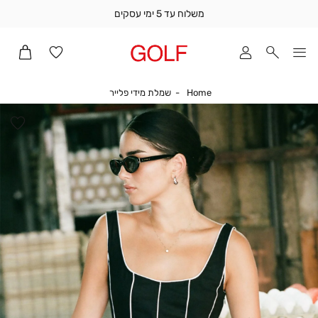
משלוח עד 5 ימי עסקים
שלוח
ד
מי
סקים
Home
שמלת מידי פלייר
Home
שמלת מידי פלייר
ומך
כירה
הו
אדר
למ
(1