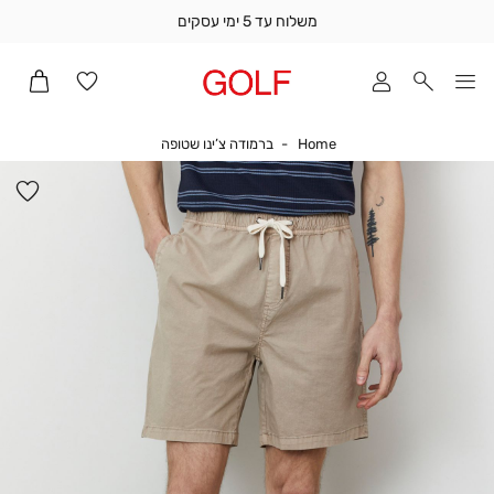
משלוח עד 5 ימי עסקים
שלוח
ד
מי
סקים
Home
ברמודה צ’ינו שטופה
Home
ברמודה צ’ינו שטופה
ומך
כירה
הו
אדר
למ
(1