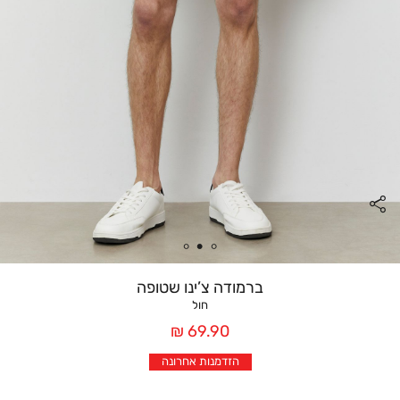
ברמודה צ’ינו שטופה
חול
מחיר
69.90 ₪
אחרי
הזדמנות אחרונה
הנחה