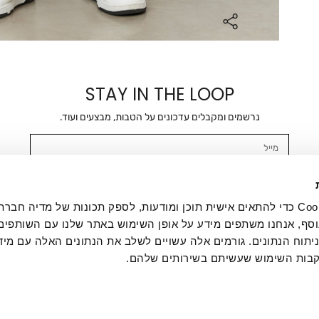
STAY IN THE LOOP
נרשמים ומקבלים עדכונים על הטבות, מבצעים ועוד.
מייל
אשר/ת ומסכימ/ה לקבלת דיוור ישיר, הודעות ופרסומים שיווקיים בכלל פרטי הקשר 
SMS ועוד. המידע ייאסף בהתאם למדיניות הפרטיות של החברה. "
במדיניות הפרטיות
".
אנחנו משתמשים בקובצי Cookie כדי להתאים אישית תוכן ומודעות, לספק תכונות של מדיה
סף, אנחנו משתפים מידע על אופן השימוש באתר שלנו עם השותפים
תוח הנתונים. גורמים אלה עשויים לשלב את הנתונים האלה עם מיד
בות השימוש שעשיתם בשירותים שלהם.
ת לקוחות
ההזמנות שלי
אודות
משלוחים
תקנון
מדיניות פרטי
דרושים
ביטול עסקה
מתנות לעסקים
תקנון גיפט קארד