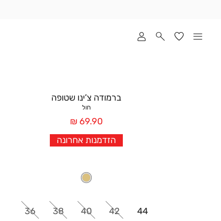
שלוח
ד
מי
סקים
ומך
כירה
אדר
ברמודה צ’ינו שטופה
(1
חול
מחיר
69.90 ₪
אחרי
הזדמנות אחרונה
הנחה
36
38
40
42
44