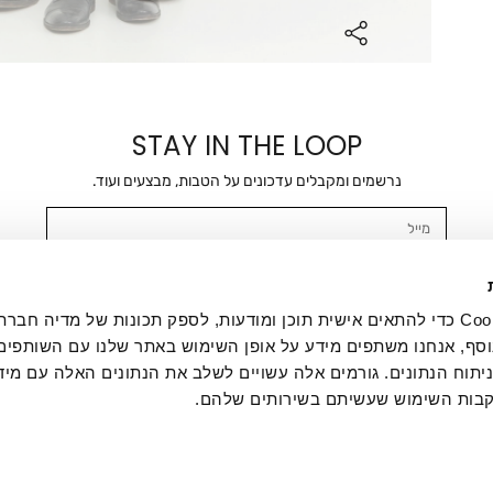
STAY IN THE LOOP
נרשמים ומקבלים עדכונים על הטבות, מבצעים ועוד.
מייל
אשר/ת ומסכימ/ה לקבלת דיוור ישיר, הודעות ופרסומים שיווקיים בכלל פרטי הקשר 
SMS ועוד. המידע ייאסף בהתאם למדיניות הפרטיות של החברה. "
במדיניות הפרטיות
".
אנחנו משתמשים בקובצי Cookie כדי להתאים אישית תוכן ומודעות, לספק תכונות של מדיה
סף, אנחנו משתפים מידע על אופן השימוש באתר שלנו עם השותפים
תוח הנתונים. גורמים אלה עשויים לשלב את הנתונים האלה עם מיד
בות השימוש שעשיתם בשירותים שלהם.
ת לקוחות
ההזמנות שלי
אודות
משלוחים
תקנון
מדיניות פרטי
דרושים
ביטול עסקה
מתנות לעסקים
תקנון גיפט קארד