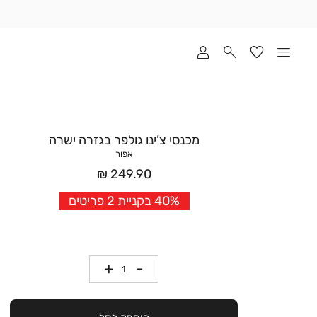
שלוח
ד
מי
סקים
ומך
כירה
אדר
מכנסי צ’ינו גולפר בגזרה ישרה
(1
אפור
מחיר
249.90 ₪
אחרי
40% בקניית 2 פריטים
הנחה
כמות